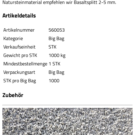
Natursteinmaterial empfehlen wir Basaltsplitt 2-5 mm.
Artikeldetails
Artikelnummer
560053
Kategorie
Big Bag
Verkaufseinheit
STK
Gewicht pro STK
1000 kg
Mindestbestellmenge
1 STK
Verpackungsart
Big Bag
STK pro Big Bag
1000
Zubehör