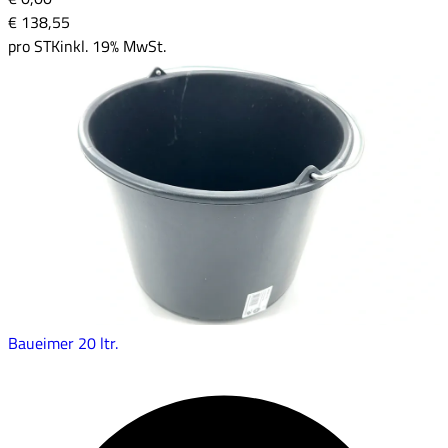
€ 138
,
55
pro
STK
inkl. 19% MwSt.
Baueimer 20 ltr.