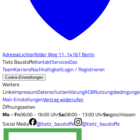
Adresse
Lichterfelder Weg 11, 14167 Berlin
Tietz Baustoffe
Kontakt
Services
Das
Team
Karriere
Nachhaltigkeit
Login / Registrieren
Cookie-Einstellungen
Weitere
Links
Impressum
Datenschutzerklärung
AGB
Nutzungsbedingunge
Mail-Einstellungen
Vertrag widerrufen
Öffnungszeiten
Mo - Fr
:
06:00 - 16:00 Uhr
Sa
:
08:00 - 13:00 Uhr
So
:
geschlossen
Social Media
@tietz_baustoffe
@tietz_baustoffe