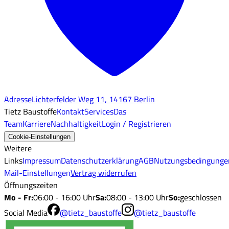
Adresse
Lichterfelder Weg 11, 14167 Berlin
Tietz Baustoffe
Kontakt
Services
Das
Team
Karriere
Nachhaltigkeit
Login / Registrieren
Cookie-Einstellungen
Weitere
Links
Impressum
Datenschutzerklärung
AGB
Nutzungsbedingunge
Mail-Einstellungen
Vertrag widerrufen
Öffnungszeiten
Mo - Fr
:
06:00 - 16:00 Uhr
Sa
:
08:00 - 13:00 Uhr
So
:
geschlossen
Social Media
@tietz_baustoffe
@tietz_baustoffe