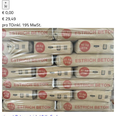
+
€ 0,00
€ 29
,
49
pro
TO
inkl. 19% MwSt.