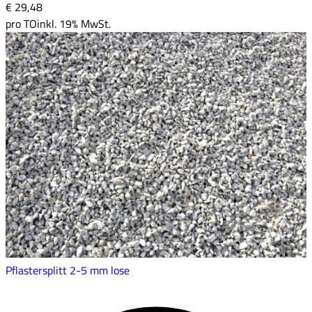
€ 29
,
48
pro
TO
inkl. 19% MwSt.
Pflastersplitt 2-5 mm lose