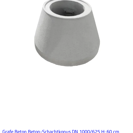
Grafe Beton Beton-Schachtkonus DN 1000/625 H: 60 cm