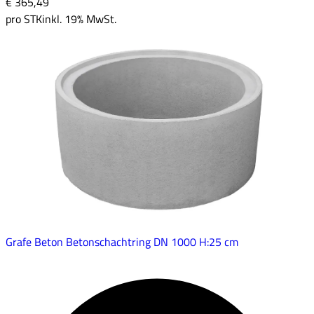
€ 365
,
49
pro
STK
inkl. 19% MwSt.
Grafe Beton Betonschachtring DN 1000 H:25 cm