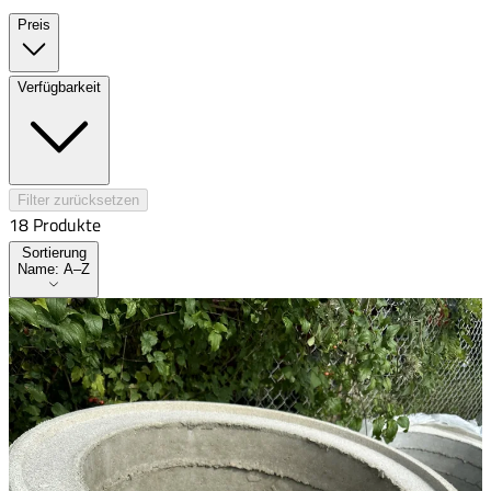
Preis
Verfügbarkeit
Filter zurücksetzen
18
Produkt
e
Sortierung
Sortierung
Name: A–Z