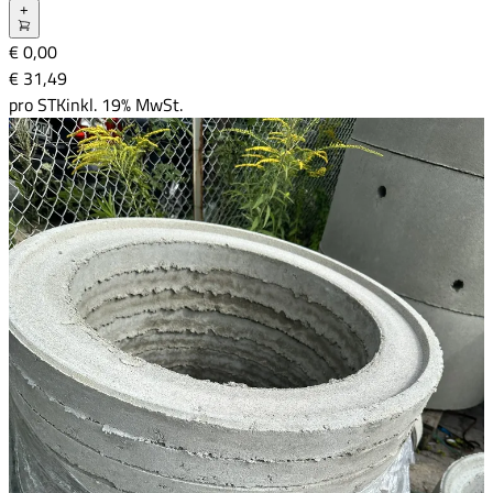
+
€ 0,00
€ 31
,
49
pro
STK
inkl. 19% MwSt.