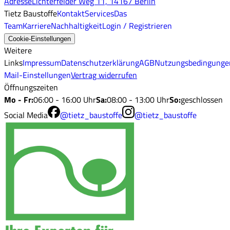
Adresse
Lichterfelder Weg 11, 14167 Berlin
Tietz Baustoffe
Kontakt
Services
Das
Team
Karriere
Nachhaltigkeit
Login / Registrieren
Cookie-Einstellungen
Weitere
Links
Impressum
Datenschutzerklärung
AGB
Nutzungsbedingunge
Mail-Einstellungen
Vertrag widerrufen
Öffnungszeiten
Mo - Fr
:
06:00 - 16:00 Uhr
Sa
:
08:00 - 13:00 Uhr
So
:
geschlossen
Social Media
@tietz_baustoffe
@tietz_baustoffe