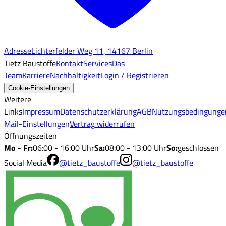
Adresse
Lichterfelder Weg 11, 14167 Berlin
Tietz Baustoffe
Kontakt
Services
Das
Team
Karriere
Nachhaltigkeit
Login / Registrieren
Cookie-Einstellungen
Weitere
Links
Impressum
Datenschutzerklärung
AGB
Nutzungsbedingunge
Mail-Einstellungen
Vertrag widerrufen
Öffnungszeiten
Mo - Fr
:
06:00 - 16:00 Uhr
Sa
:
08:00 - 13:00 Uhr
So
:
geschlossen
Social Media
@tietz_baustoffe
@tietz_baustoffe