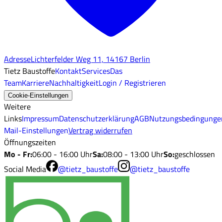
Adresse
Lichterfelder Weg 11, 14167 Berlin
Tietz Baustoffe
Kontakt
Services
Das
Team
Karriere
Nachhaltigkeit
Login / Registrieren
Cookie-Einstellungen
Weitere
Links
Impressum
Datenschutzerklärung
AGB
Nutzungsbedingunge
Mail-Einstellungen
Vertrag widerrufen
Öffnungszeiten
Mo - Fr
:
06:00 - 16:00 Uhr
Sa
:
08:00 - 13:00 Uhr
So
:
geschlossen
Social Media
@tietz_baustoffe
@tietz_baustoffe