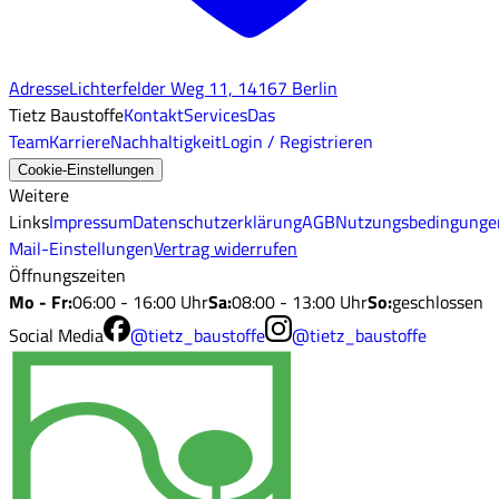
Adresse
Lichterfelder Weg 11, 14167 Berlin
Tietz Baustoffe
Kontakt
Services
Das
Team
Karriere
Nachhaltigkeit
Login / Registrieren
Cookie-Einstellungen
Weitere
Links
Impressum
Datenschutzerklärung
AGB
Nutzungsbedingunge
Mail-Einstellungen
Vertrag widerrufen
Öffnungszeiten
Mo - Fr
:
06:00 - 16:00 Uhr
Sa
:
08:00 - 13:00 Uhr
So
:
geschlossen
Social Media
@tietz_baustoffe
@tietz_baustoffe