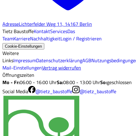
Adresse
Lichterfelder Weg 11, 14167 Berlin
Tietz Baustoffe
Kontakt
Services
Das
Team
Karriere
Nachhaltigkeit
Login / Registrieren
Cookie-Einstellungen
Weitere
Links
Impressum
Datenschutzerklärung
AGB
Nutzungsbedingunge
Mail-Einstellungen
Vertrag widerrufen
Öffnungszeiten
Mo - Fr
:
06:00 - 16:00 Uhr
Sa
:
08:00 - 13:00 Uhr
So
:
geschlossen
Social Media
@tietz_baustoffe
@tietz_baustoffe