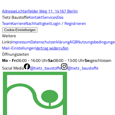
Adresse
Lichterfelder Weg 11, 14167 Berlin
Tietz Baustoffe
Kontakt
Services
Das
Team
Karriere
Nachhaltigkeit
Login / Registrieren
Cookie-Einstellungen
Weitere
Links
Impressum
Datenschutzerklärung
AGB
Nutzungsbedingunge
Mail-Einstellungen
Vertrag widerrufen
Öffnungszeiten
Mo - Fr
:
06:00 - 16:00 Uhr
Sa
:
08:00 - 13:00 Uhr
So
:
geschlossen
Social Media
@tietz_baustoffe
@tietz_baustoffe