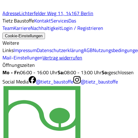
Adresse
Lichterfelder Weg 11, 14167 Berlin
Tietz Baustoffe
Kontakt
Services
Das
Team
Karriere
Nachhaltigkeit
Login / Registrieren
Cookie-Einstellungen
Weitere
Links
Impressum
Datenschutzerklärung
AGB
Nutzungsbedingunge
Mail-Einstellungen
Vertrag widerrufen
Öffnungszeiten
Mo - Fr
:
06:00 - 16:00 Uhr
Sa
:
08:00 - 13:00 Uhr
So
:
geschlossen
Social Media
@tietz_baustoffe
@tietz_baustoffe