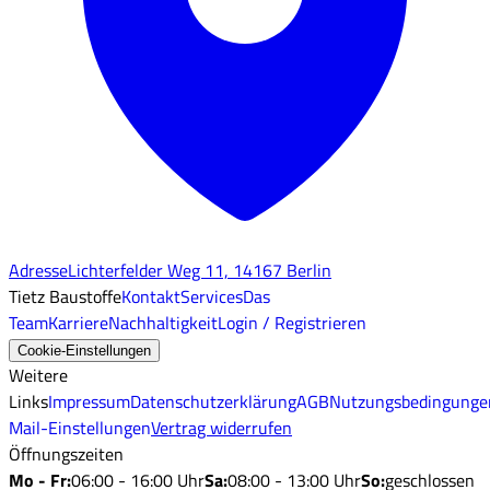
Adresse
Lichterfelder Weg 11, 14167 Berlin
Tietz Baustoffe
Kontakt
Services
Das
Team
Karriere
Nachhaltigkeit
Login / Registrieren
Cookie-Einstellungen
Weitere
Links
Impressum
Datenschutzerklärung
AGB
Nutzungsbedingunge
Mail-Einstellungen
Vertrag widerrufen
Öffnungszeiten
Mo - Fr
:
06:00 - 16:00 Uhr
Sa
:
08:00 - 13:00 Uhr
So
:
geschlossen