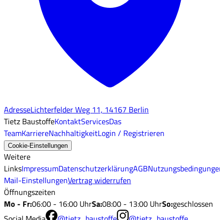
Adresse
Lichterfelder Weg 11, 14167 Berlin
Tietz Baustoffe
Kontakt
Services
Das
Team
Karriere
Nachhaltigkeit
Login / Registrieren
Cookie-Einstellungen
Weitere
Links
Impressum
Datenschutzerklärung
AGB
Nutzungsbedingunge
Mail-Einstellungen
Vertrag widerrufen
Öffnungszeiten
Mo - Fr
:
06:00 - 16:00 Uhr
Sa
:
08:00 - 13:00 Uhr
So
:
geschlossen
Social Media
@tietz_baustoffe
@tietz_baustoffe