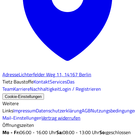
Adresse
Lichterfelder Weg 11, 14167 Berlin
Tietz Baustoffe
Kontakt
Services
Das
Team
Karriere
Nachhaltigkeit
Login / Registrieren
Cookie-Einstellungen
Weitere
Links
Impressum
Datenschutzerklärung
AGB
Nutzungsbedingunge
Mail-Einstellungen
Vertrag widerrufen
Öffnungszeiten
Mo - Fr
:
06:00 - 16:00 Uhr
Sa
:
08:00 - 13:00 Uhr
So
:
geschlossen