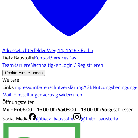
Adresse
Lichterfelder Weg 11, 14167 Berlin
Tietz Baustoffe
Kontakt
Services
Das
Team
Karriere
Nachhaltigkeit
Login / Registrieren
Cookie-Einstellungen
Weitere
Links
Impressum
Datenschutzerklärung
AGB
Nutzungsbedingunge
Mail-Einstellungen
Vertrag widerrufen
Öffnungszeiten
Mo - Fr
:
06:00 - 16:00 Uhr
Sa
:
08:00 - 13:00 Uhr
So
:
geschlossen
Social Media
@tietz_baustoffe
@tietz_baustoffe