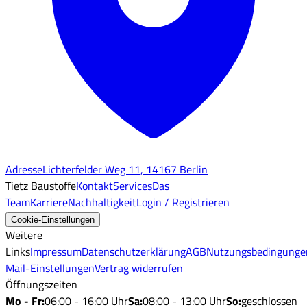
Adresse
Lichterfelder Weg 11, 14167 Berlin
Tietz Baustoffe
Kontakt
Services
Das
Team
Karriere
Nachhaltigkeit
Login / Registrieren
Cookie-Einstellungen
Weitere
Links
Impressum
Datenschutzerklärung
AGB
Nutzungsbedingunge
Mail-Einstellungen
Vertrag widerrufen
Öffnungszeiten
Mo - Fr
:
06:00 - 16:00 Uhr
Sa
:
08:00 - 13:00 Uhr
So
:
geschlossen