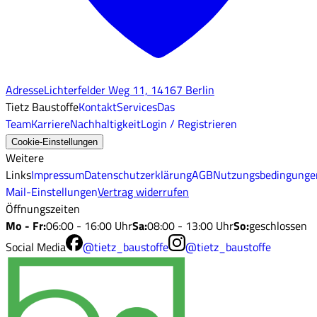
Adresse
Lichterfelder Weg 11, 14167 Berlin
Tietz Baustoffe
Kontakt
Services
Das
Team
Karriere
Nachhaltigkeit
Login / Registrieren
Cookie-Einstellungen
Weitere
Links
Impressum
Datenschutzerklärung
AGB
Nutzungsbedingunge
Mail-Einstellungen
Vertrag widerrufen
Öffnungszeiten
Mo - Fr
:
06:00 - 16:00 Uhr
Sa
:
08:00 - 13:00 Uhr
So
:
geschlossen
Social Media
@tietz_baustoffe
@tietz_baustoffe