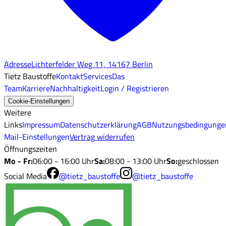
Adresse
Lichterfelder Weg 11, 14167 Berlin
Tietz Baustoffe
Kontakt
Services
Das
Team
Karriere
Nachhaltigkeit
Login / Registrieren
Cookie-Einstellungen
Weitere
Links
Impressum
Datenschutzerklärung
AGB
Nutzungsbedingunge
Mail-Einstellungen
Vertrag widerrufen
Öffnungszeiten
Mo - Fr
:
06:00 - 16:00 Uhr
Sa
:
08:00 - 13:00 Uhr
So
:
geschlossen
Social Media
@tietz_baustoffe
@tietz_baustoffe