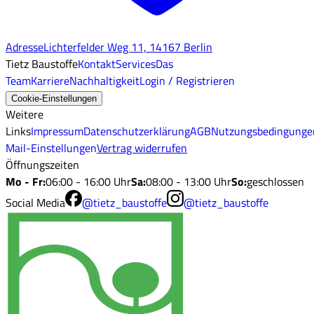
Adresse
Lichterfelder Weg 11, 14167 Berlin
Tietz Baustoffe
Kontakt
Services
Das
Team
Karriere
Nachhaltigkeit
Login / Registrieren
Cookie-Einstellungen
Weitere
Links
Impressum
Datenschutzerklärung
AGB
Nutzungsbedingunge
Mail-Einstellungen
Vertrag widerrufen
Öffnungszeiten
Mo - Fr
:
06:00 - 16:00 Uhr
Sa
:
08:00 - 13:00 Uhr
So
:
geschlossen
Social Media
@tietz_baustoffe
@tietz_baustoffe