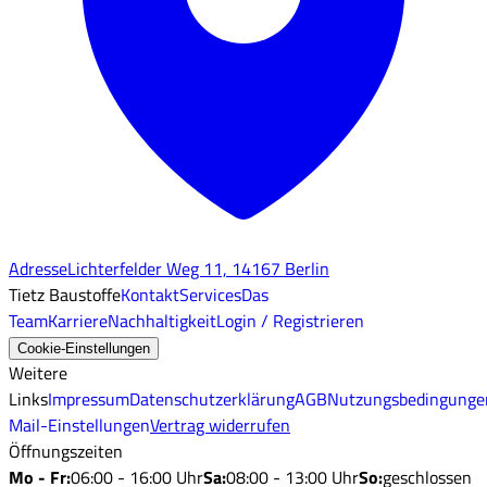
Adresse
Lichterfelder Weg 11, 14167 Berlin
Tietz Baustoffe
Kontakt
Services
Das
Team
Karriere
Nachhaltigkeit
Login / Registrieren
Cookie-Einstellungen
Weitere
Links
Impressum
Datenschutzerklärung
AGB
Nutzungsbedingunge
Mail-Einstellungen
Vertrag widerrufen
Öffnungszeiten
Mo - Fr
:
06:00 - 16:00 Uhr
Sa
:
08:00 - 13:00 Uhr
So
:
geschlossen