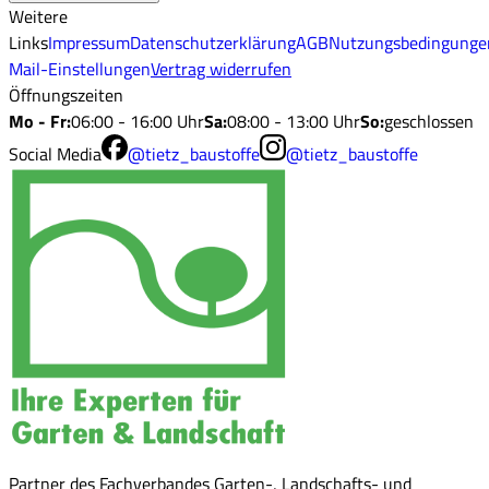
Weitere
Links
Impressum
Datenschutzerklärung
AGB
Nutzungsbedingunge
Mail-Einstellungen
Vertrag widerrufen
Öffnungszeiten
Mo - Fr
:
06:00 - 16:00 Uhr
Sa
:
08:00 - 13:00 Uhr
So
:
geschlossen
Social Media
@tietz_baustoffe
@tietz_baustoffe
Partner des Fachverbandes Garten-, Landschafts- und