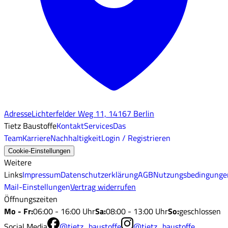
Adresse
Lichterfelder Weg 11, 14167 Berlin
Tietz Baustoffe
Kontakt
Services
Das
Team
Karriere
Nachhaltigkeit
Login / Registrieren
Cookie-Einstellungen
Weitere
Links
Impressum
Datenschutzerklärung
AGB
Nutzungsbedingunge
Mail-Einstellungen
Vertrag widerrufen
Öffnungszeiten
Mo - Fr
:
06:00 - 16:00 Uhr
Sa
:
08:00 - 13:00 Uhr
So
:
geschlossen
Social Media
@tietz_baustoffe
@tietz_baustoffe