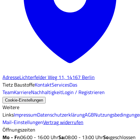
Adresse
Lichterfelder Weg 11, 14167 Berlin
Tietz Baustoffe
Kontakt
Services
Das
Team
Karriere
Nachhaltigkeit
Login / Registrieren
Cookie-Einstellungen
Weitere
Links
Impressum
Datenschutzerklärung
AGB
Nutzungsbedingunge
Mail-Einstellungen
Vertrag widerrufen
Öffnungszeiten
Mo - Fr
:
06:00 - 16:00 Uhr
Sa
:
08:00 - 13:00 Uhr
So
:
geschlossen