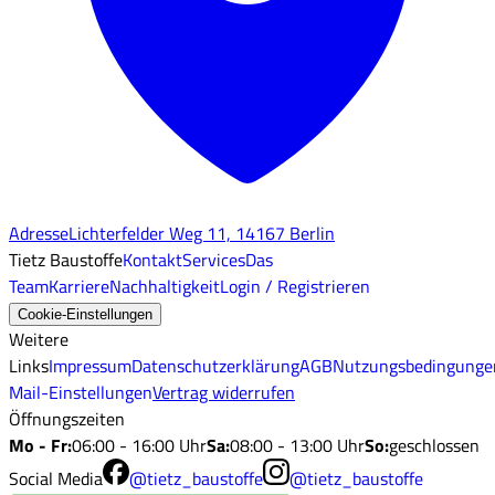
Adresse
Lichterfelder Weg 11, 14167 Berlin
Tietz Baustoffe
Kontakt
Services
Das
Team
Karriere
Nachhaltigkeit
Login / Registrieren
Cookie-Einstellungen
Weitere
Links
Impressum
Datenschutzerklärung
AGB
Nutzungsbedingunge
Mail-Einstellungen
Vertrag widerrufen
Öffnungszeiten
Mo - Fr
:
06:00 - 16:00 Uhr
Sa
:
08:00 - 13:00 Uhr
So
:
geschlossen
Social Media
@tietz_baustoffe
@tietz_baustoffe