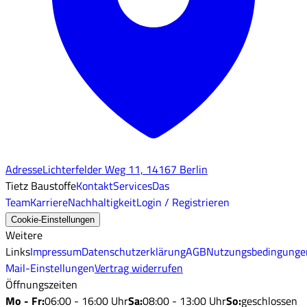
Adresse
Lichterfelder Weg 11, 14167 Berlin
Tietz Baustoffe
Kontakt
Services
Das
Team
Karriere
Nachhaltigkeit
Login / Registrieren
Cookie-Einstellungen
Weitere
Links
Impressum
Datenschutzerklärung
AGB
Nutzungsbedingunge
Mail-Einstellungen
Vertrag widerrufen
Öffnungszeiten
Mo - Fr
:
06:00 - 16:00 Uhr
Sa
:
08:00 - 13:00 Uhr
So
:
geschlossen