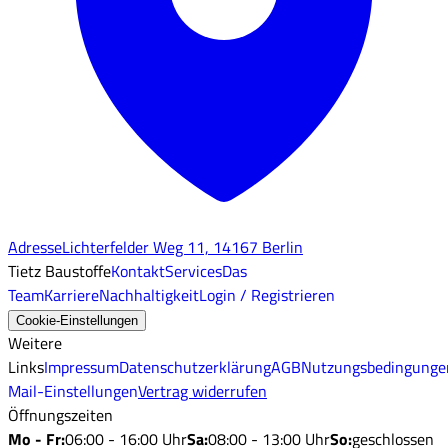
Adresse
Lichterfelder Weg 11, 14167 Berlin
Tietz Baustoffe
Kontakt
Services
Das
Team
Karriere
Nachhaltigkeit
Login / Registrieren
Cookie-Einstellungen
Weitere
Links
Impressum
Datenschutzerklärung
AGB
Nutzungsbedingunge
Mail-Einstellungen
Vertrag widerrufen
Öffnungszeiten
Mo - Fr
:
06:00 - 16:00 Uhr
Sa
:
08:00 - 13:00 Uhr
So
:
geschlossen