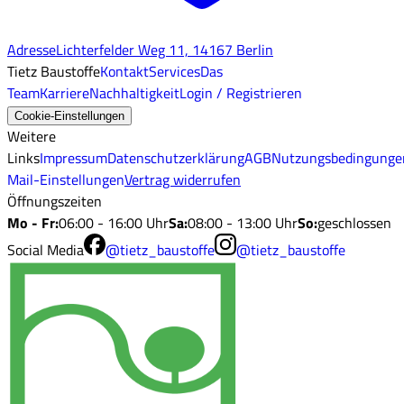
Adresse
Lichterfelder Weg 11, 14167 Berlin
Tietz Baustoffe
Kontakt
Services
Das
Team
Karriere
Nachhaltigkeit
Login / Registrieren
Cookie-Einstellungen
Weitere
Links
Impressum
Datenschutzerklärung
AGB
Nutzungsbedingunge
Mail-Einstellungen
Vertrag widerrufen
Öffnungszeiten
Mo - Fr
:
06:00 - 16:00 Uhr
Sa
:
08:00 - 13:00 Uhr
So
:
geschlossen
Social Media
@tietz_baustoffe
@tietz_baustoffe