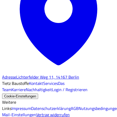
Adresse
Lichterfelder Weg 11, 14167 Berlin
Tietz Baustoffe
Kontakt
Services
Das
Team
Karriere
Nachhaltigkeit
Login / Registrieren
Cookie-Einstellungen
Weitere
Links
Impressum
Datenschutzerklärung
AGB
Nutzungsbedingunge
Mail-Einstellungen
Vertrag widerrufen