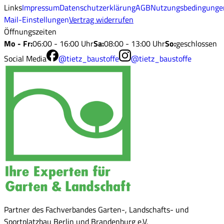
Links
Impressum
Datenschutzerklärung
AGB
Nutzungsbedingunge
Mail-Einstellungen
Vertrag widerrufen
Öffnungszeiten
Mo - Fr
:
06:00 - 16:00 Uhr
Sa
:
08:00 - 13:00 Uhr
So
:
geschlossen
Social Media
@tietz_baustoffe
@tietz_baustoffe
Partner des Fachverbandes Garten-, Landschafts- und
Sportplatzbau Berlin und Brandenburg e.V.