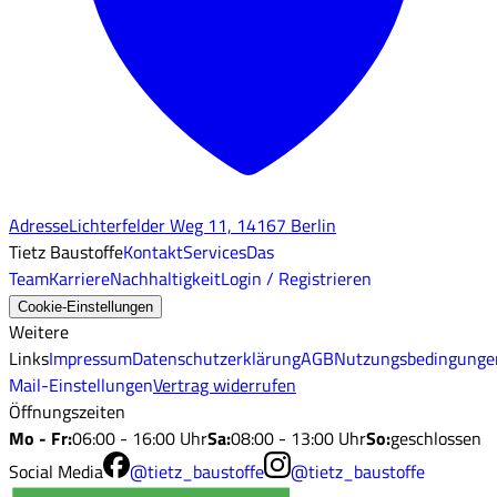
Adresse
Lichterfelder Weg 11, 14167 Berlin
Tietz Baustoffe
Kontakt
Services
Das
Team
Karriere
Nachhaltigkeit
Login / Registrieren
Cookie-Einstellungen
Weitere
Links
Impressum
Datenschutzerklärung
AGB
Nutzungsbedingunge
Mail-Einstellungen
Vertrag widerrufen
Öffnungszeiten
Mo - Fr
:
06:00 - 16:00 Uhr
Sa
:
08:00 - 13:00 Uhr
So
:
geschlossen
Social Media
@tietz_baustoffe
@tietz_baustoffe