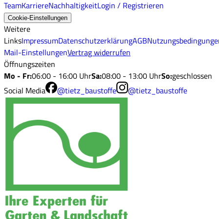
Team
Karriere
Nachhaltigkeit
Login / Registrieren
Cookie-Einstellungen
Weitere
Links
Impressum
Datenschutzerklärung
AGB
Nutzungsbedingunge
Mail-Einstellungen
Vertrag widerrufen
Öffnungszeiten
Mo - Fr
:
06:00 - 16:00 Uhr
Sa
:
08:00 - 13:00 Uhr
So
:
geschlossen
Social Media
@tietz_baustoffe
@tietz_baustoffe