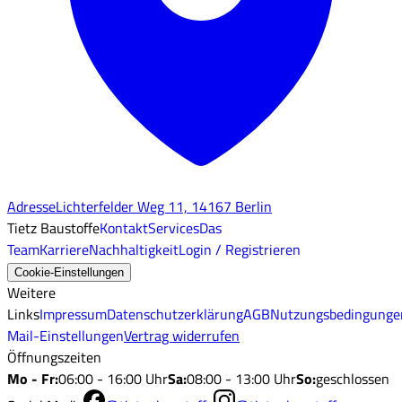
Adresse
Lichterfelder Weg 11, 14167 Berlin
Tietz Baustoffe
Kontakt
Services
Das
Team
Karriere
Nachhaltigkeit
Login / Registrieren
Cookie-Einstellungen
Weitere
Links
Impressum
Datenschutzerklärung
AGB
Nutzungsbedingunge
Mail-Einstellungen
Vertrag widerrufen
Öffnungszeiten
Mo - Fr
:
06:00 - 16:00 Uhr
Sa
:
08:00 - 13:00 Uhr
So
:
geschlossen