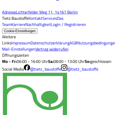
Adresse
Lichterfelder Weg 11, 14167 Berlin
Tietz Baustoffe
Kontakt
Services
Das
Team
Karriere
Nachhaltigkeit
Login / Registrieren
Cookie-Einstellungen
Weitere
Links
Impressum
Datenschutzerklärung
AGB
Nutzungsbedingunge
Mail-Einstellungen
Vertrag widerrufen
Öffnungszeiten
Mo - Fr
:
06:00 - 16:00 Uhr
Sa
:
08:00 - 13:00 Uhr
So
:
geschlossen
Social Media
@tietz_baustoffe
@tietz_baustoffe