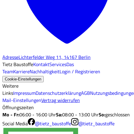
Adresse
Lichterfelder Weg 11, 14167 Berlin
Tietz Baustoffe
Kontakt
Services
Das
Team
Karriere
Nachhaltigkeit
Login / Registrieren
Cookie-Einstellungen
Weitere
Links
Impressum
Datenschutzerklärung
AGB
Nutzungsbedingunge
Mail-Einstellungen
Vertrag widerrufen
Öffnungszeiten
Mo - Fr
:
06:00 - 16:00 Uhr
Sa
:
08:00 - 13:00 Uhr
So
:
geschlossen
Social Media
@tietz_baustoffe
@tietz_baustoffe