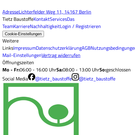
Adresse
Lichterfelder Weg 11, 14167 Berlin
Tietz Baustoffe
Kontakt
Services
Das
Team
Karriere
Nachhaltigkeit
Login / Registrieren
Cookie-Einstellungen
Weitere
Links
Impressum
Datenschutzerklärung
AGB
Nutzungsbedingunge
Mail-Einstellungen
Vertrag widerrufen
Öffnungszeiten
Mo - Fr
:
06:00 - 16:00 Uhr
Sa
:
08:00 - 13:00 Uhr
So
:
geschlossen
Social Media
@tietz_baustoffe
@tietz_baustoffe