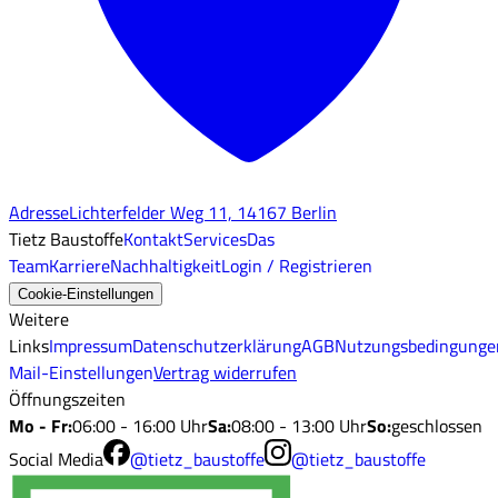
Adresse
Lichterfelder Weg 11, 14167 Berlin
Tietz Baustoffe
Kontakt
Services
Das
Team
Karriere
Nachhaltigkeit
Login / Registrieren
Cookie-Einstellungen
Weitere
Links
Impressum
Datenschutzerklärung
AGB
Nutzungsbedingunge
Mail-Einstellungen
Vertrag widerrufen
Öffnungszeiten
Mo - Fr
:
06:00 - 16:00 Uhr
Sa
:
08:00 - 13:00 Uhr
So
:
geschlossen
Social Media
@tietz_baustoffe
@tietz_baustoffe