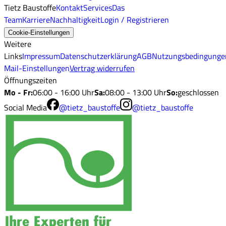
Tietz Baustoffe
Kontakt
Services
Das
Team
Karriere
Nachhaltigkeit
Login / Registrieren
Cookie-Einstellungen
Weitere
Links
Impressum
Datenschutzerklärung
AGB
Nutzungsbedingunge
Mail-Einstellungen
Vertrag widerrufen
Öffnungszeiten
Mo - Fr
:
06:00 - 16:00 Uhr
Sa
:
08:00 - 13:00 Uhr
So
:
geschlossen
Social Media
@tietz_baustoffe
@tietz_baustoffe