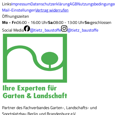
Links
Impressum
Datenschutzerklärung
AGB
Nutzungsbedingunge
Mail-Einstellungen
Vertrag widerrufen
Öffnungszeiten
Mo - Fr
:
06:00 - 16:00 Uhr
Sa
:
08:00 - 13:00 Uhr
So
:
geschlossen
Social Media
@tietz_baustoffe
@tietz_baustoffe
Partner des Fachverbandes Garten-, Landschafts- und
Sportplatzbau Berlin und Brandenburg e.V.