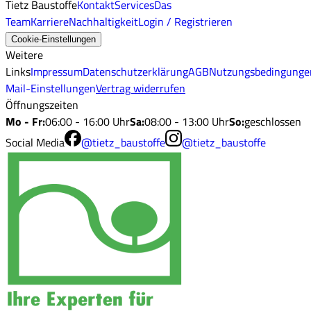
Tietz Baustoffe
Kontakt
Services
Das
Team
Karriere
Nachhaltigkeit
Login / Registrieren
Cookie-Einstellungen
Weitere
Links
Impressum
Datenschutzerklärung
AGB
Nutzungsbedingunge
Mail-Einstellungen
Vertrag widerrufen
Öffnungszeiten
Mo - Fr
:
06:00 - 16:00 Uhr
Sa
:
08:00 - 13:00 Uhr
So
:
geschlossen
Social Media
@tietz_baustoffe
@tietz_baustoffe