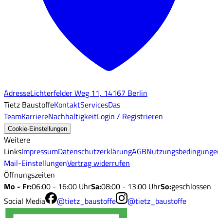
Adresse
Lichterfelder Weg 11, 14167 Berlin
Tietz Baustoffe
Kontakt
Services
Das
Team
Karriere
Nachhaltigkeit
Login / Registrieren
Cookie-Einstellungen
Weitere
Links
Impressum
Datenschutzerklärung
AGB
Nutzungsbedingunge
Mail-Einstellungen
Vertrag widerrufen
Öffnungszeiten
Mo - Fr
:
06:00 - 16:00 Uhr
Sa
:
08:00 - 13:00 Uhr
So
:
geschlossen
Social Media
@tietz_baustoffe
@tietz_baustoffe