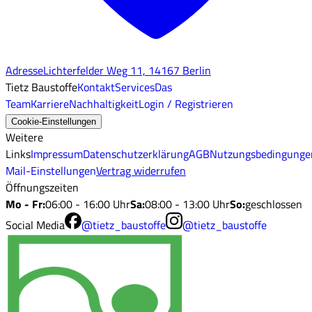
Adresse
Lichterfelder Weg 11, 14167 Berlin
Tietz Baustoffe
Kontakt
Services
Das
Team
Karriere
Nachhaltigkeit
Login / Registrieren
Cookie-Einstellungen
Weitere
Links
Impressum
Datenschutzerklärung
AGB
Nutzungsbedingunge
Mail-Einstellungen
Vertrag widerrufen
Öffnungszeiten
Mo - Fr
:
06:00 - 16:00 Uhr
Sa
:
08:00 - 13:00 Uhr
So
:
geschlossen
Social Media
@tietz_baustoffe
@tietz_baustoffe