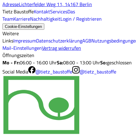
Adresse
Lichterfelder Weg 11, 14167 Berlin
Tietz Baustoffe
Kontakt
Services
Das
Team
Karriere
Nachhaltigkeit
Login / Registrieren
Cookie-Einstellungen
Weitere
Links
Impressum
Datenschutzerklärung
AGB
Nutzungsbedingunge
Mail-Einstellungen
Vertrag widerrufen
Öffnungszeiten
Mo - Fr
:
06:00 - 16:00 Uhr
Sa
:
08:00 - 13:00 Uhr
So
:
geschlossen
Social Media
@tietz_baustoffe
@tietz_baustoffe