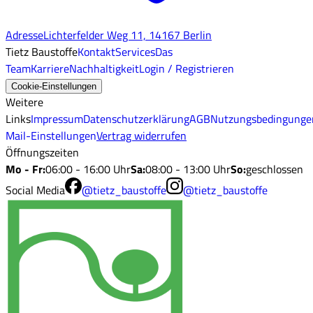
Adresse
Lichterfelder Weg 11, 14167 Berlin
Tietz Baustoffe
Kontakt
Services
Das
Team
Karriere
Nachhaltigkeit
Login / Registrieren
Cookie-Einstellungen
Weitere
Links
Impressum
Datenschutzerklärung
AGB
Nutzungsbedingunge
Mail-Einstellungen
Vertrag widerrufen
Öffnungszeiten
Mo - Fr
:
06:00 - 16:00 Uhr
Sa
:
08:00 - 13:00 Uhr
So
:
geschlossen
Social Media
@tietz_baustoffe
@tietz_baustoffe