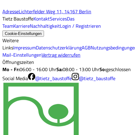
Adresse
Lichterfelder Weg 11, 14167 Berlin
Tietz Baustoffe
Kontakt
Services
Das
Team
Karriere
Nachhaltigkeit
Login / Registrieren
Cookie-Einstellungen
Weitere
Links
Impressum
Datenschutzerklärung
AGB
Nutzungsbedingunge
Mail-Einstellungen
Vertrag widerrufen
Öffnungszeiten
Mo - Fr
:
06:00 - 16:00 Uhr
Sa
:
08:00 - 13:00 Uhr
So
:
geschlossen
Social Media
@tietz_baustoffe
@tietz_baustoffe