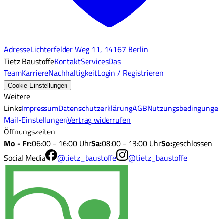
Adresse
Lichterfelder Weg 11, 14167 Berlin
Tietz Baustoffe
Kontakt
Services
Das
Team
Karriere
Nachhaltigkeit
Login / Registrieren
Cookie-Einstellungen
Weitere
Links
Impressum
Datenschutzerklärung
AGB
Nutzungsbedingunge
Mail-Einstellungen
Vertrag widerrufen
Öffnungszeiten
Mo - Fr
:
06:00 - 16:00 Uhr
Sa
:
08:00 - 13:00 Uhr
So
:
geschlossen
Social Media
@tietz_baustoffe
@tietz_baustoffe