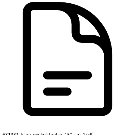
631931-kann-winkelstuetze-130-cm-1.pdf