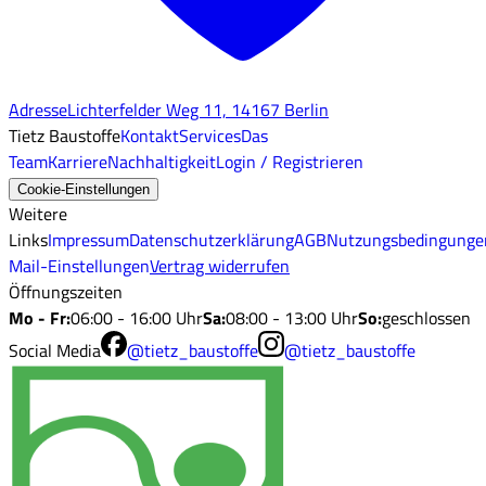
Adresse
Lichterfelder Weg 11, 14167 Berlin
Tietz Baustoffe
Kontakt
Services
Das
Team
Karriere
Nachhaltigkeit
Login / Registrieren
Cookie-Einstellungen
Weitere
Links
Impressum
Datenschutzerklärung
AGB
Nutzungsbedingunge
Mail-Einstellungen
Vertrag widerrufen
Öffnungszeiten
Mo - Fr
:
06:00 - 16:00 Uhr
Sa
:
08:00 - 13:00 Uhr
So
:
geschlossen
Social Media
@tietz_baustoffe
@tietz_baustoffe