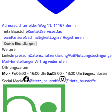
Adresse
Lichterfelder Weg 11, 14167 Berlin
Tietz Baustoffe
Kontakt
Services
Das
Team
Karriere
Nachhaltigkeit
Login / Registrieren
Cookie-Einstellungen
Weitere
Links
Impressum
Datenschutzerklärung
AGB
Nutzungsbedingunge
Mail-Einstellungen
Vertrag widerrufen
Öffnungszeiten
Mo - Fr
:
06:00 - 16:00 Uhr
Sa
:
08:00 - 13:00 Uhr
So
:
geschlossen
Social Media
@tietz_baustoffe
@tietz_baustoffe