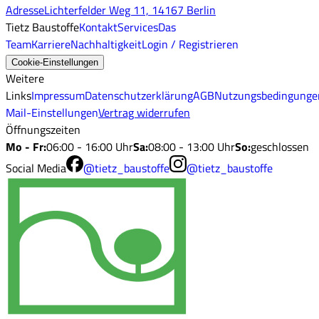
Adresse
Lichterfelder Weg 11, 14167 Berlin
Tietz Baustoffe
Kontakt
Services
Das
Team
Karriere
Nachhaltigkeit
Login / Registrieren
Cookie-Einstellungen
Weitere
Links
Impressum
Datenschutzerklärung
AGB
Nutzungsbedingunge
Mail-Einstellungen
Vertrag widerrufen
Öffnungszeiten
Mo - Fr
:
06:00 - 16:00 Uhr
Sa
:
08:00 - 13:00 Uhr
So
:
geschlossen
Social Media
@tietz_baustoffe
@tietz_baustoffe